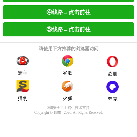
④线路→点击前往
⑤线路→点击前往
请使用下方推荐的浏览器访问
寰宇
谷歌
欧朋
猎豹
火狐
夸克
360安全卫士提供技术支持
Copyright © 1998 -
2026. All Rights Reserved.